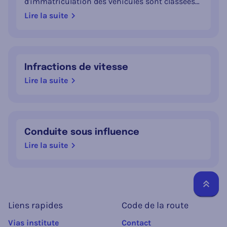
d'immatriculation des véhicules sont classées
en 4 degrés. Plus le degré est élevé, plus la
Lire la suite
sanction est sévère.
Infractions de vitesse
Lire la suite
Conduite sous influence
Lire la suite
Reto
Liens rapides
Code de la route
Vias institute
Contact