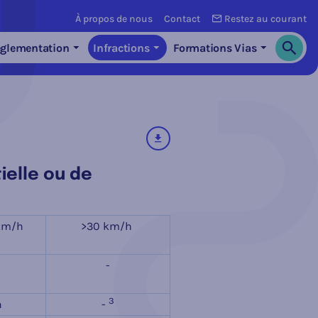
À propos de nous
Contact
Restez au courant
glementation
Infractions
Formations Vias
Cherch
télécharger
ielle ou de
 km/h
>30 km/h
-
3
h
-