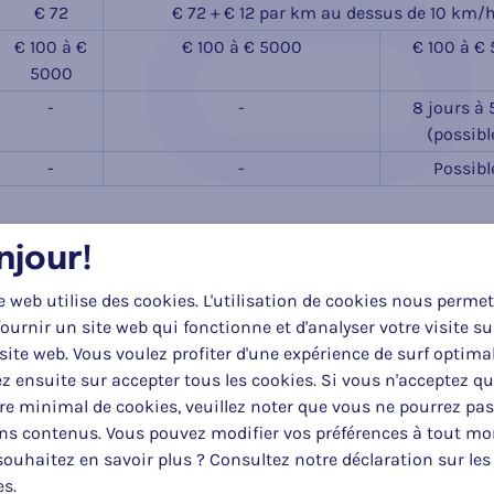
€ 72
€ 72 + € 12 par km au dessus de 10 km/
€ 100 à €
€ 100 à € 5000
€ 100 à €
5000
-
-
8 jours à 
(possibl
-
-
Possib
njour!
0 à 10
>10 à 30 km/h
>30 à 40
km/h
e web utilise des cookies. L'utilisation de cookies nous permet
ournir un site web qui fonctionne et d'analyser votre visite su
€ 58
€ 58 + € 7 par km au dessus de
-
site web. Vous voulez profiter d'une expérience de surf optima
10 km/h
z ensuite sur accepter tous les cookies. Si vous n'acceptez q
€ 58
€ 58 + € 7 par km au dessus de 10 km/
e minimal de cookies, veuillez noter que vous ne pourrez pas
€ 72
€ 72 + € 7 par km au dessus de 10 km/h
ins contenus. Vous pouvez modifier vos préférences à tout m
€ 100 à €
€ 100 à € 5000
€ 100 à €
ouhaitez en savoir plus ? Consultez notre déclaration sur les
5000
es.