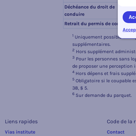
Déchéance du droit de
conduire
Ac
Retrait du permis de conduire
Accep
1
Uniquement possible en Rég
supplémentaires.
2
Hors supplément administra
3
Pour les personnes sans log
de proposer une perception 
4
Hors dépens et frais suppl
5
Obligatoire si le coupable 
38, § 5.
6
Sur demande du parquet.
Liens rapides
Code de la 
Vias institute
Contact