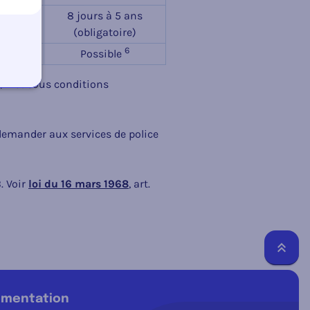
5 ans
8 jours à 5 ans
5
e)
(obligatoire)
6
6
e
Possible
/h et sous conditions
 demander aux services de police
. Voir
loi du 16 mars 1968
, art.
Reto
lementation