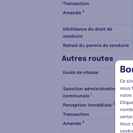
Transaction
4
Amende
Déchéance du droit de
conduire
Retrait du permis de conduire
Autres routes
Bo
Excès de vitesse
Ce sit
vous f
Sanction administrative
1
notre 
communale
Clique
2
Perception immédiate
nombr
Transaction
certa
4
Amende
Vous s
cooki