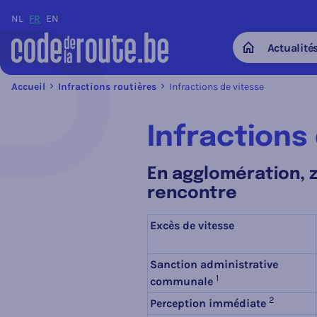
NL
FR
EN
Actualité
Home
Accueil
Infractions routières
Infractions de vitesse
Infractions
En agglomération, z
rencontre
Excès de vitesse
Sanction administrative
1
communale
2
Perception immédiate