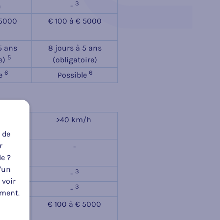
3
h
-
 5000
€ 100 à € 5000
5 ans
8 jours à 5 ans
5
e)
(obligatoire)
6
6
le
Possible
 km/h
>40 km/h
 de
r
-
le ?
u'un
3
h
-
 voir
3
-
oment.
 5000
€ 100 à € 5000