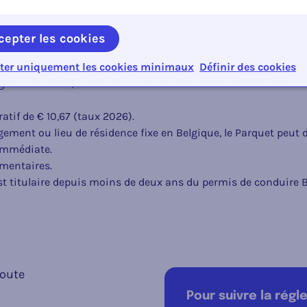
-
-
8 jours à 
(possibl
cepter les cookies
-
-
Possibl
ter uniquement les cookies minimaux
Définir des cookies
ion flamande, avec une limitation de vitesse de 30 ou 50 km
tif de € 10,67 (taux 2026).
ement ou lieu de résidence fixe en Belgique, le Parquet peut
immédiate.
émentaires.
est titulaire depuis moins de deux ans du permis de conduire B
route
Pour suivre la rég