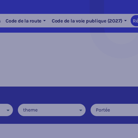
s
Code de la route
Code de la voie publique (2027)
Ré
theme
Portée