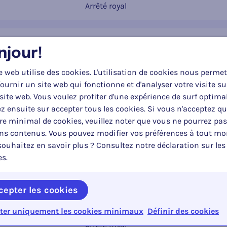
Arrêté royal
ement général sur les conditions techniques aux
njour!
leurs éléments ainsi que les accessoires de séc
r le
Type
e web utilise des cookies. L'utilisation de cookies nous permet
Arrêté royal
ournir un site web qui fonctionne et d'analyser votre visite su
site web. Vous voulez profiter d'une expérience de surf optima
z ensuite sur accepter tous les cookies. Si vous n'acceptez q
èglement général sur les conditions techniques 
e minimal de cookies, veuillez noter que vous ne pourrez pas
ue leurs remorques
ins contenus. Vous pouvez modifier vos préférences à tout m
ouhaitez en savoir plus ? Consultez notre déclaration sur les
r le
Type
es.
Arrêté royal
cepter les cookies
mmatriculation de véhicules
ter uniquement les cookies minimaux
Définir des cookies
r le
Type
Arrêté royal