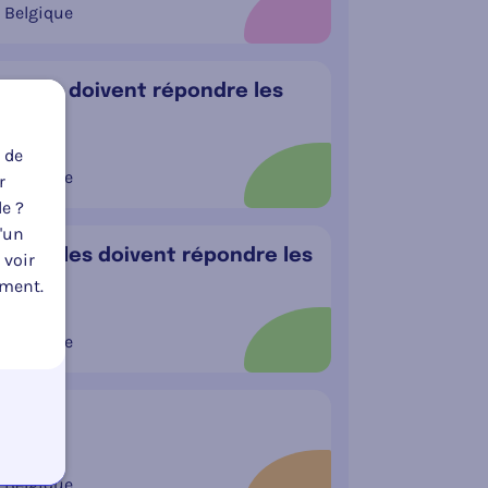
Belgique
quelles doivent répondre les
urité
Portée
 de
Belgique
r
le ?
u'un
auxquelles doivent répondre les
 voir
oment.
Portée
Belgique
Portée
Belgique