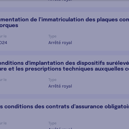
glementation de l’immatriculation des plaques c
morques
r le
Type
2024
Arrêté royal
onditions d'implantation des dispositifs surélevé
eure et les prescriptions techniques auxquelles c
r le
Type
Arrêté royal
es conditions des contrats d’assurance obligatoi
r le
Type