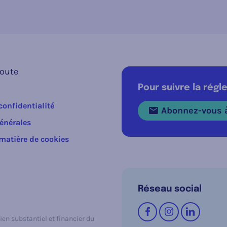
route
Pour suivre la rég
confidentialité
Abonnez-vous à
énérales
 matière de cookies
Réseau social
Suivez-nous sur
Facebook
Instagram
LinkedI
ien substantiel et financier du