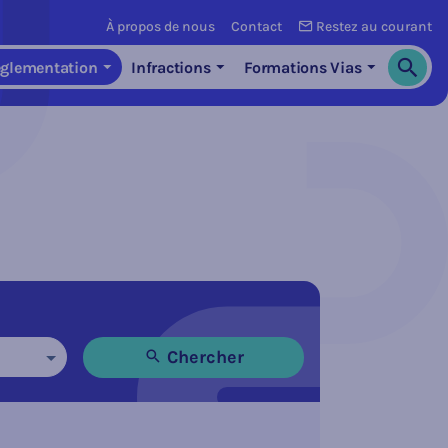
À propos de nous
Contact
Restez au courant
glementation
Infractions
Formations Vias
Cherch
Chercher