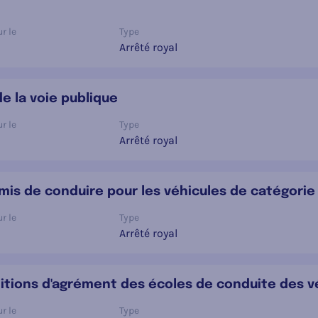
r le
Type
Arrêté royal
de la voie publique
r le
Type
Arrêté royal
ermis de conduire pour les véhicules de catégorie
r le
Type
Arrêté royal
nditions d'agrément des écoles de conduite des 
r le
Type