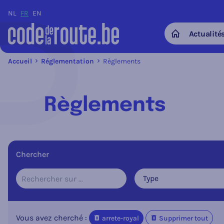
NL
FR
EN
Actualité
Home
Accueil
Réglementation
Règlements
Règlements
Chercher
Type
Vous avez cherché :
arrete-royal
Supprimer tout