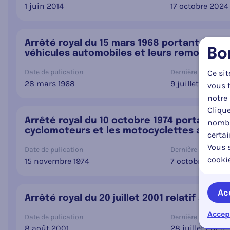
1 juin 2014
17 octobre 2024
Arrêté royal du 15 mars 1968 portant règl
Bo
véhicules automobiles et leurs remorques, 
Date de pulication
Dernière mise à jou
Ce sit
28 mars 1968
9 juillet 2026
vous f
notre 
Clique
Arrêté royal du 10 octobre 1974 portant r
nombr
cyclomoteurs et les motocyclettes ainsi q
certa
Vous s
Date de pulication
Dernière mise à jou
cooki
15 novembre 1974
7 octobre 2024
Ac
Arrêté royal du 20 juillet 2001 relatif à l'i
Accep
Date de pulication
Dernière mise à jou
8 août 2001
28 juillet 2025