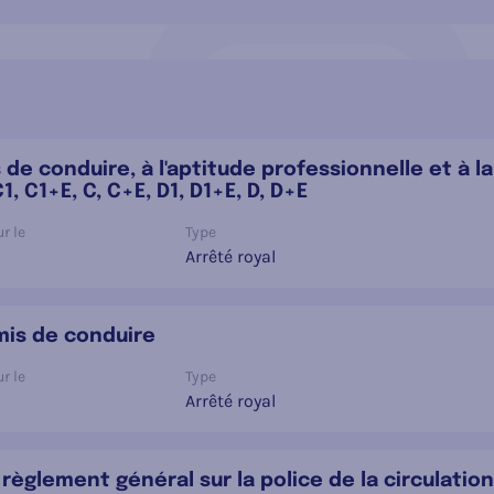
s de conduire, à l'aptitude professionnelle et à 
 C1+E, C, C+E, D1, D1+E, D, D+E
r le
Type
Arrêté royal
rmis de conduire
r le
Type
Arrêté royal
èglement général sur la police de la circulation 