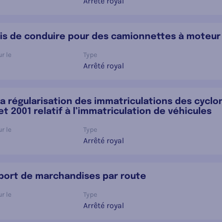
Arrêté royal
ermis de conduire pour des camionnettes à moteu
r le
Type
Arrêté royal
 la régularisation des immatriculations des cycl
let 2001 relatif à l’immatriculation de véhicules
r le
Type
Arrêté royal
nsport de marchandises par route
r le
Type
Arrêté royal