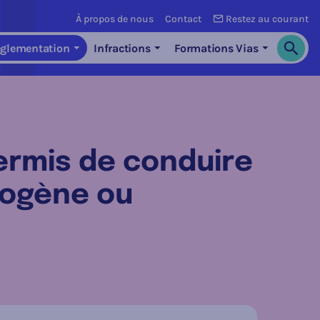
À propos de nous
Contact
Restez au courant
glementation
Infractions
Formations Vias
Cherch
permis de conduire
rogène ou