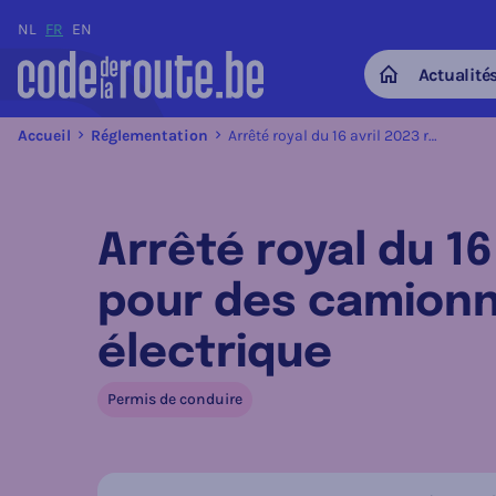
NL
FR
EN
Actualité
Home
Accueil
Réglementation
Arrêté royal du 16 avril 2023 relatif au permis de conduire pour des camionnettes à moteur à hydrogène ou électrique
Arrêté royal du 16
pour des camionn
électrique
Permis de conduire