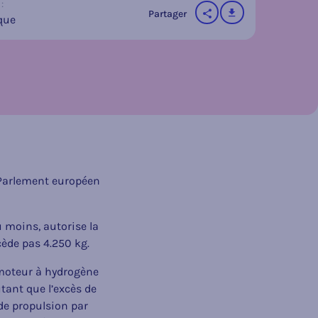
:
télécharger
Partager
que
sur les réseaux socia
 Parlement européen
u moins, autorise la
cède pas 4.250 kg.
 moteur à hydrogène
tant que l’excès de
de propulsion par