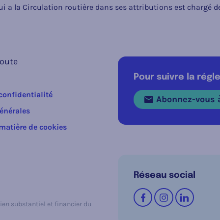
i a la Circulation routière dans ses attributions est chargé d
route
Pour suivre la rég
confidentialité
Abonnez-vous à
énérales
 matière de cookies
Réseau social
Suivez-nous sur
Facebook
Instagram
LinkedI
ien substantiel et financier du