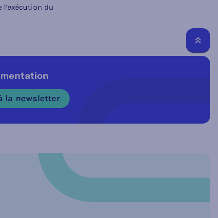
e l’exécution du
Reto
lementation
 la newsletter
n