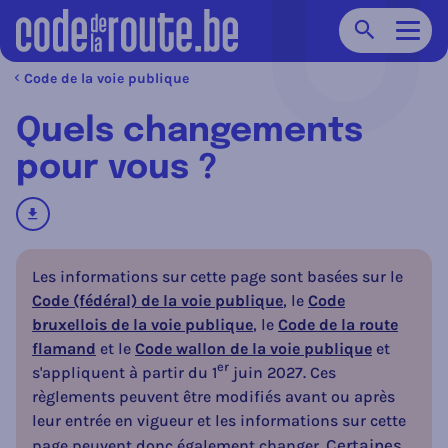
Chercher
Navig
Code de la voie publique
Quels changements
pour vous ?
télécharger
Les informations sur cette page sont basées sur le
Code (fédéral) de la voie publique
, le
Code
bruxellois de la voie publique
, le
Code de la route
flamand
et le
Code wallon de la voie publique
et
er
s'appliquent à partir du 1
juin 2027.
Ces
règlements peuvent être modifiés avant ou après
leur entrée en vigueur et les informations sur cette
Certaines
page peuvent donc également changer.