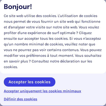
Usage
Bonjour!
obligatoire des
Ce site web utilise des cookies. L'utilisation de cookies
feux de
nous permet de vous fournir un site web qui fonctionne
croisement
et d'analyser votre visite sur notre site web. Vous voulez
D18
profiter d'une expérience de surf optimale ? Cliquez
ensuite sur accepter tous les cookies. Si vous n'acceptez
Fin de l’usage
qu'un nombre minimal de cookies, veuillez noter que
obligatoire des
vous ne pourrez pas voir certains contenus. Vous pouvez
feux de
modifier vos préférences à tout moment. Vous souhaitez
croisement,
en savoir plus ? Consultez notre déclaration sur les
sans préjudice
cookies.
de l’article 44
Accepter les cookies
Accepter uniquement les cookies minimaux
0%
Signaux à
Contenu en cours :
Reto
Inhoudsopgave openen
Définir des cookies
réglementation
particulière