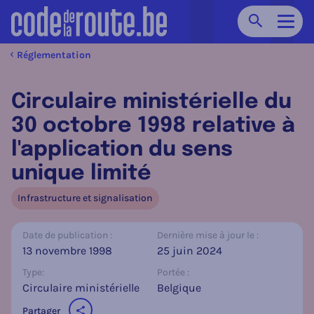
Chercher
Navig
Réglementation
Circulaire ministérielle du
30 octobre 1998 relative à
l'application du sens
unique limité
Infrastructure et signalisation
Date de publication :
Dernière mise à jour le :
13 novembre 1998
25 juin 2024
Type:
Portée :
Circulaire ministérielle
Belgique
Partager