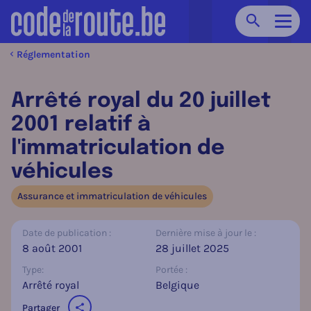
Chercher
Navig
Réglementation
Arrêté royal du 20 juillet
2001 relatif à
l'immatriculation de
véhicules
Assurance et immatriculation de véhicules
Date de publication :
Dernière mise à jour le :
8 août 2001
28 juillet 2025
Type:
Portée :
Arrêté royal
Belgique
Partager