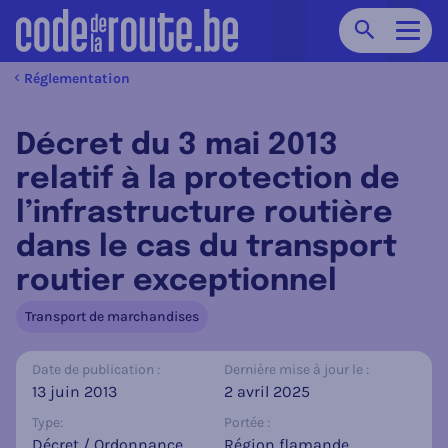
Chercher
Navig
Réglementation
Décret du 3 mai 2013
relatif à la protection de
l’infrastructure routière
dans le cas du transport
routier exceptionnel
Transport de marchandises
Date de publication :
Dernière mise à jour le :
13 juin 2013
2 avril 2025
Type:
Portée :
Décret / Ordonnance
Région flamande