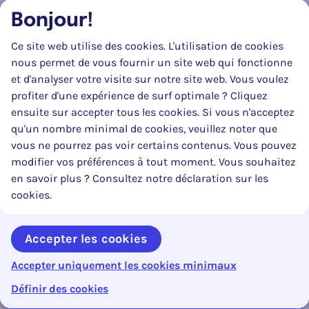
3°
87,5 euros en cas de surcharge de 1000 kg à
Bonjour!
moins de 1500 kg;
Ce site web utilise des cookies. L'utilisation de cookies
4°
125 euros en cas de surcharge de 1500 kg à
nous permet de vous fournir un site web qui fonctionne
moins de 2000 kg;
et d'analyser votre visite sur notre site web. Vous voulez
profiter d'une expérience de surf optimale ? Cliquez
5°
175 euros en cas de surcharge de 2000 kg à
ensuite sur accepter tous les cookies. Si vous n'acceptez
moins de 2500 kg;
qu'un nombre minimal de cookies, veuillez noter que
6°
250 euros en cas de surcharge de 2500 kg à
vous ne pourrez pas voir certains contenus. Vous pouvez
moins de 3000 kg;
modifier vos préférences à tout moment. Vous souhaitez
en savoir plus ? Consultez notre déclaration sur les
7°
375 euros en cas de surcharge de 3000 kg et
cookies.
plus.
Les montants, visés aux deuxième et troisième alinéas,
Accepter les cookies
sont assujettis à l’augmentation, visée aux dispositions
Accepter uniquement les cookies minimaux
relatives aux décimes additionnels sur les amendes
0%
Contenu en cours :
Reto
pénales.
Inhoudsopgave openen
Définir des cookies