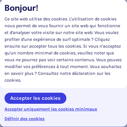
n’excède pas les frais de vente escomptés, peuvent être
Bonjour!
détruits aux frais du contrevenant.
Ce site web utilise des cookies. L'utilisation de cookies
Le Gouvernement flamand peut arrêter les modalités
nous permet de vous fournir un site web qui fonctionne
relatives aux cas dans lesquels il peut être procédé à une
et d'analyser votre visite sur notre site web. Vous voulez
consignation et relatives au mode d’exécution de la
profiter d'une expérience de surf optimale ? Cliquez
consignation. Le Gouvernement flamand peut autoriser
ensuite sur accepter tous les cookies. Si vous n'acceptez
la commune à préciser la mise en oeuvre concrète de la
qu'un nombre minimal de cookies, veuillez noter que
consignation.
vous ne pourrez pas voir certains contenus. Vous pouvez
modifier vos préférences à tout moment. Vous souhaitez
Art. 11.
La commune peut confier aux partenariats
en savoir plus ? Consultez notre déclaration sur les
intercommunaux, aux agences communales
cookies.
autonomisées internes, aux régies communales
autonomes et aux régies portuaires autonomes les
tâches suivantes, en partie ou entièrement :
Accepter les cookies
1° la mise en oeuvre, y compris l’imposition et la
Accepter uniquement les cookies minimaux
Reto
perception du paiement d’une somme d’argent, telle
Définir des cookies
que visée à
l’article 6,
alinéa premier ;