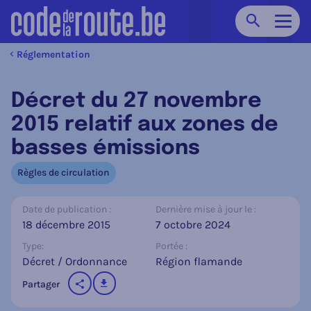
Chercher
Navig
Réglementation
Décret du 27 novembre
2015 relatif aux zones de
basses émissions
Règles de circulation
Date de publication :
Dernière mise à jour le :
18 décembre 2015
7 octobre 2024
Type:
Portée :
Décret / Ordonnance
Région flamande
télécharger
Partager
sur les réseaux sociaux