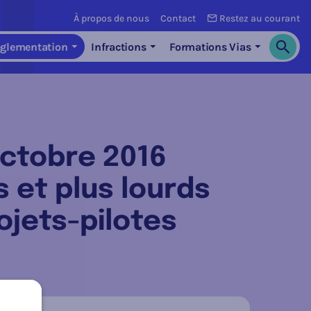
À propos de nous
Contact
Restez au courant
glementation
Infractions
Formations Vias
Cherch
ctobre 2016
s et plus lourds
ojets-pilotes