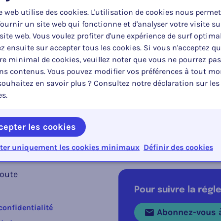
à jour le :
Type:
Po
e web utilise des cookies. L'utilisation de cookies nous permet
e 2025
Arrêté gouvernemental
R
ournir un site web qui fonctionne et d'analyser votre visite su
site web. Vous voulez profiter d'une expérience de surf optima
z ensuite sur accepter tous les cookies. Si vous n'acceptez q
e minimal de cookies, veuillez noter que vous ne pourrez pas
ins contenus. Vous pouvez modifier vos préférences à tout m
ouhaitez en savoir plus ? Consultez notre déclaration sur les
es.
tions
cepter les cookies
ernement wallon du 12 octobre 2023 (M.B. 18.12.2023)
ter uniquement les cookies minimaux
Définir des cookies
route
Pour suivre la rég
confidentialité
Abonnez-vous à