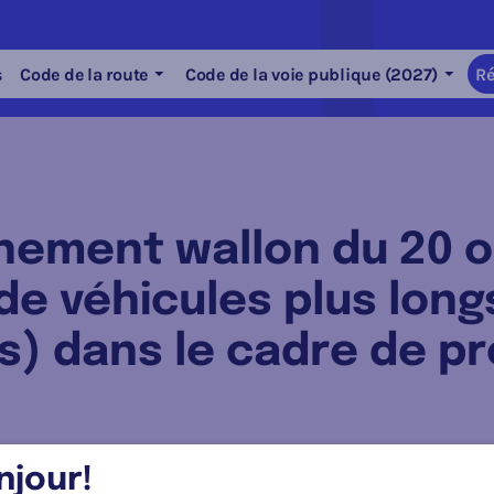
s
Code de la route
Code de la voie publique (2027)
Ré
nement wallon du 20 o
 de véhicules plus long
) dans le cadre de pr
njour!