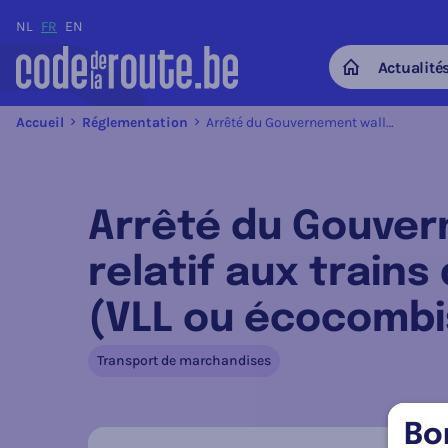
NL
FR
EN
Actualité
Home
Accueil
Réglementation
Arrêté du Gouvernement wallon du 20 octobre 2016 relatif aux trains de véhicules plus longs et plus lourds (VLL ou écocombis) dans le cadre de projets-pilotes
Arrêté du Gouver
relatif aux trains
(VLL ou écocombis
Transport de marchandises
Bo