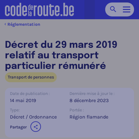
Chercher
Navig
Réglementation
Décret du 29 mars 2019
relatif au transport
particulier rémunéré
Transport de personnes
Date de publication :
Dernière mise à jour le :
14 mai 2019
8 décembre 2023
Type:
Portée :
Décret / Ordonnance
Région flamande
Partager
sur les réseaux sociaux