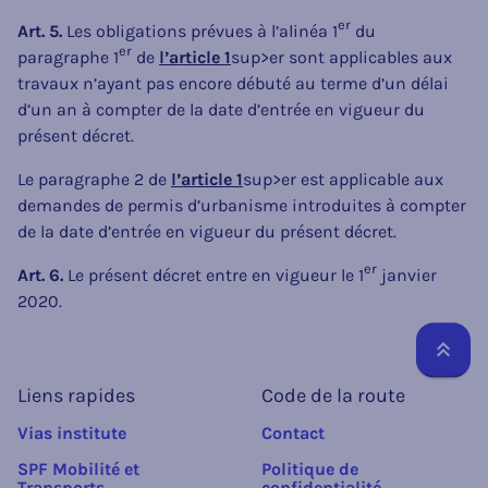
er
Art. 5.
Les obligations prévues à l’alinéa 1
du
er
paragraphe 1
de
l’article 1
sup>er sont applicables aux
travaux n’ayant pas encore débuté au terme d’un délai
d’un an à compter de la date d’entrée en vigueur du
présent décret.
Le paragraphe 2 de
l’article 1
sup>er est applicable aux
demandes de permis d’urbanisme introduites à compter
de la date d’entrée en vigueur du présent décret.
er
Art. 6.
Le présent décret entre en vigueur le 1
janvier
2020.
Reto
Liens rapides
Code de la route
Vias institute
Contact
SPF Mobilité et
Politique de
Transports
confidentialité