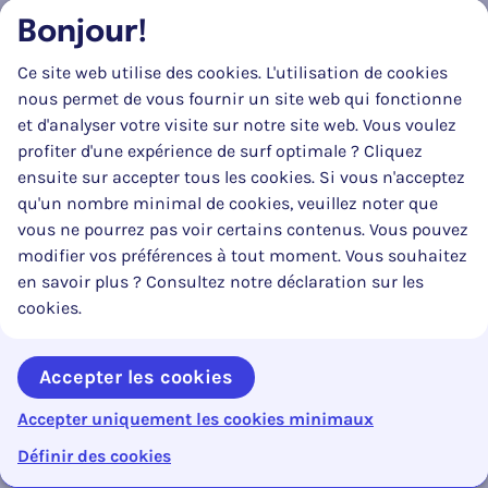
Bonjour!
§ 3.
Ces experts peuvent prendre en compte les éléments
indicatifs suivants pour la sécurité routière ciblée :
Ce site web utilise des cookies. L'utilisation de cookies
nous permet de vous fournir un site web qui fonctionne
1° Le tracé de la route et le profil en travers :
et d'analyser votre visite sur notre site web. Vous voulez
a) la visibilité et la distance de visibilité ;
profiter d'une expérience de surf optimale ? Cliquez
b) la limitation de vitesse et les zones à
ensuite sur accepter tous les cookies. Si vous n'acceptez
vitesse réglementée ;
qu'un nombre minimal de cookies, veuillez noter que
c) le tracé lisible (« lisibilité » du tracé pour
vous ne pourrez pas voir certains contenus. Vous pouvez
les usagers de la route) ;
modifier vos préférences à tout moment. Vous souhaitez
d) les accès aux propriétés et les
en savoir plus ? Consultez notre déclaration sur les
aménagements adjacents ;
cookies.
e) les accès des véhicules de service et
d’urgence ;
Accepter les cookies
f) le traitement au niveau des ponts et des
dispositifs d’assainissement ;
Accepter uniquement les cookies minimaux
0%
Contenu en cours :
g) l’aménagement des bords de route
Reto
Inhoudsopgave openen
Définir des cookies
(accotements, affaissement de la chaussée,