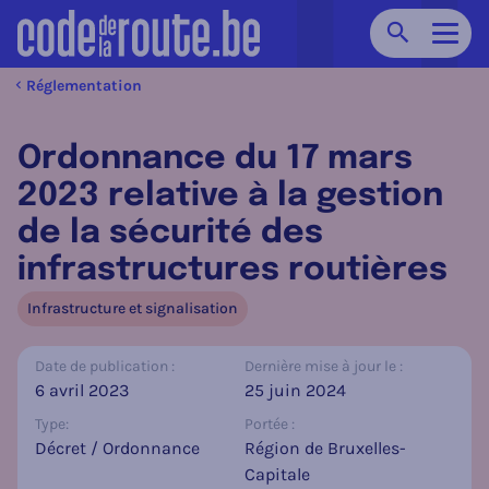
Chercher
Navig
Réglementation
Ordonnance du 17 mars
2023 relative à la gestion
de la sécurité des
infrastructures routières
Infrastructure et signalisation
Date de publication :
Dernière mise à jour le :
6 avril 2023
25 juin 2024
Type:
Portée :
Décret / Ordonnance
Région de Bruxelles-
Capitale