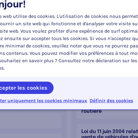
njour!
e web utilise des cookies. L'utilisation de cookies nous permet
ournir un site web qui fonctionne et d'analyser votre visite su
es
Rè
site web. Vous voulez profiter d'une expérience de surf optima
z ensuite sur accepter tous les cookies. Si vous n'acceptez q
e minimal de cookies, veuillez noter que vous ne pourrez pas
e 10 %
Loi du 16 mars 1968 rela
ins contenus. Vous pouvez modifier vos préférences à tout m
routière
ouhaitez en savoir plus ? Consultez notre déclaration sur les
es.
cas de conduite sous
Décret du 4 avril 2019
matière de sécurité ro
cepter les cookies
ble pour le
ter uniquement les cookies minimaux
Définir des cookies
Loi du 6 décembre 2005
financement de plans 
routière
Loi du 11 juin 2004 rela
vente de véhicules d'