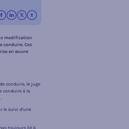
rrier électronique
r WhatsApp
sur Facebook
sur LinkedIn
op X (Twitter)
télécharger
 de modification
de conduire. Ces
 mise en œuvre
e conduire, le juge
e conduire à la
).
 le suivi d’une
pas toujours lié à