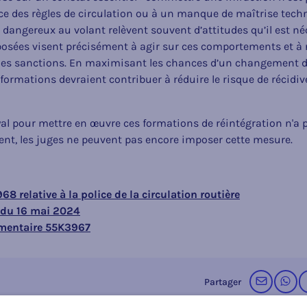
 des règles de circulation ou à un manque de maîtrise techn
angereux au volant relèvent souvent d’attitudes qu’il est néc
osées visent précisément à agir sur ces comportements et à r
 des sanctions. En maximisant les chances d’un changement d
ormations devraient contribuer à réduire le risque de récidive
royal pour mettre en œuvre ces formations de réintégration n'a 
ent, les juges ne peuvent pas encore imposer cette mesure.
68 relative à la police de la circulation routière
e du 16 mai 2024
mentaire 55K3967
par cou
su
Partager