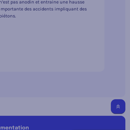
n’est pas anodin et entraine une hausse
importante des accidents impliquant des
piétons.
Reto
lementation