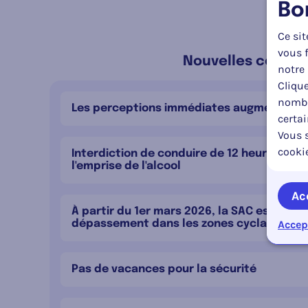
Bo
Ce sit
vous f
Nouvelles connex
notre 
Clique
nombr
Les perceptions immédiates augmentent d
certa
Vous s
cooki
Interdiction de conduire de 12 heures en 
l'emprise de l'alcool
Ac
À partir du 1er mars 2026, la SAC est possi
Accep
dépassement dans les zones cyclables
Pas de vacances pour la sécurité