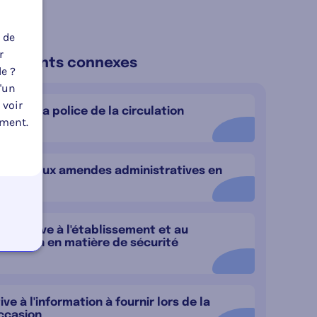
 de
r
glements connexes
le ?
u'un
 voir
tive à la police de la circulation
oment.
 relatif aux amendes administratives en
utière
 relative à l'établissement et au
d'action en matière de sécurité
tive à l'information à fournir lors de la
occasion