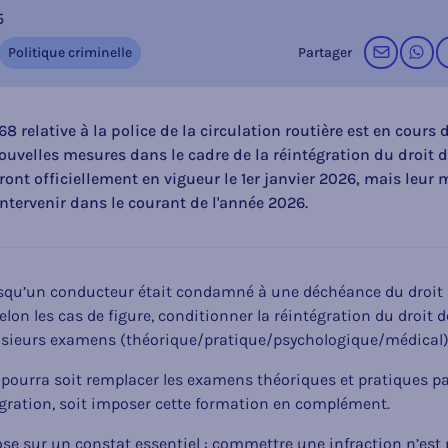
5
par cou
su
Partager
Politique criminelle
68 relative à la police de la circulation routière est en cours
nouvelles mesures dans le cadre de la réintégration du droit 
nt officiellement en vigueur le 1er janvier 2026, mais leur
ntervenir dans le courant de l'année 2026.
rsqu’un conducteur était condamné à une déchéance du droit d
elon les cas de figure, conditionner la réintégration du droit d
lusieurs examens (théorique/pratique/psychologique/médical
 pourra soit remplacer les examens théoriques et pratiques par
gration, soit imposer cette formation en complément.
ose sur un constat essentiel : commettre une infraction n’est 