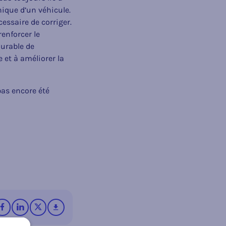
ique d’un véhicule.
essaire de corriger.
enforcer le
urable de
 et à améliorer la
pas encore été
rrier électronique
r WhatsApp
sur Facebook
sur LinkedIn
op X (Twitter)
télécharger