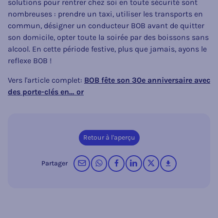
solutions pour rentrer chez soi en toute sécurité sont
nombreuses : prendre un taxi, utiliser les transports en
commun, désigner un conducteur BOB avant de quitter
son domicile, opter toute la soirée par des boissons sans
alcool. En cette période festive, plus que jamais, ayons le
reflexe BOB !
Vers l'article complet:
BOB fête son 30e anniversaire avec
des porte-clés en… or
Retour à l'aperçu
par courrier électronique
sur WhatsApp
sur Facebook
sur LinkedIn
op X (Twitter)
télécharger
Partager