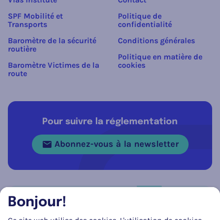
SPF Mobilité et
Politique de
Transports
confidentialité
Baromètre de la sécurité
Conditions générales
routière
Politique en matière de
Baromètre Victimes de la
cookies
route
Pour suivre la réglementation
Abonnez-vous à la newsletter
Bonjour!
Réseau social