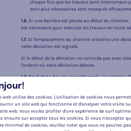
chaque fois que les travaux sont interrompus p
sont plus nécessaires sont masqués efficaceme
1.6.
Si une barrière est placée au début du chantier,
est nécessaire pour exécuter les travaux en toute sé
1.7.
Si l'emplacement du chantier entraîne une déviat
cette déviation est signalé.
Si le début de la déviation ne coïncide pas avec celu
l'endroit où cette déviation débute.
1.8. Sauf dans des cas exceptionnels, les signaux 
vitesse autres que celles prévues par le présent arr
njour!
e web utilise des cookies. L'utilisation de cookies nous permet
C43
ournir un site web qui fonctionne et d'analyser votre visite su
site web. Vous voulez profiter d'une expérience de surf optima
z ensuite sur accepter tous les cookies. Si vous n'acceptez q
1.9.
En principe, la signalisation à distance n'est pl
e minimal de cookies, veuillez noter que vous ne pourrez pas
effectués.