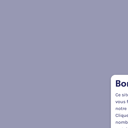
Bo
Ce sit
vous f
notre 
Clique
nombr