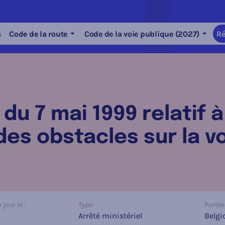
s
Code de la route
Code de la voie publique (2027)
Ré
 du 7 mai 1999 relatif à
des obstacles sur la v
jour le :
Type:
Portée 
Arrêté ministériel
Belgi