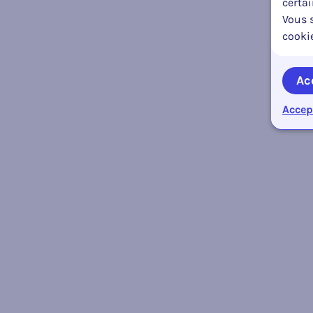
certa
Vous s
cooki
Ac
Accep