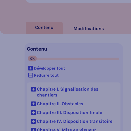
Contenu
Modifications
Contenu
0%
Contenu en cours :
Développer tout
Réduire tout
Chapitre I. Signalisation des
chantiers
Afficher le sous-jacent
Chapitre II. Obstacles
Afficher le sous-jacent
Chapitre III. Disposition finale
Afficher le sous-jacent
Chapitre IV. Disposition transitoire
Afficher le sous-jacent
Chapitre V. Mise en vigueur