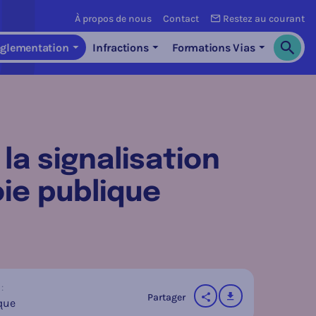
À propos de nous
Contact
Restez au courant
glementation
Infractions
Formations Vias
Cherch
 la signalisation
oie publique
:
télécharger
Partager
que