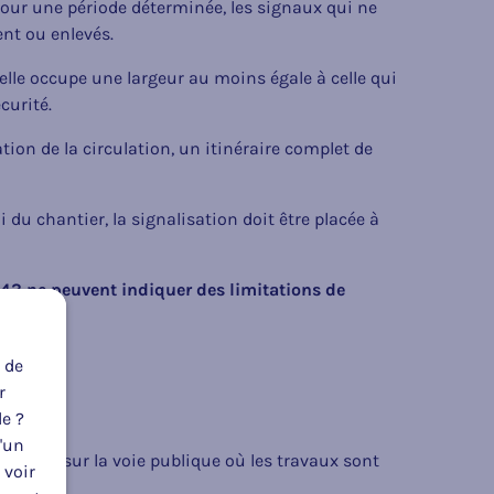
our une période déterminée, les signaux qui ne
nt ou enlevés.
 elle occupe une largeur au moins égale à celle qui
curité.
ion de la circulation, un itinéraire complet de
i du chantier, la signalisation doit être placée à
C43 ne peuvent indiquer des limitations de
êté.
 de
r
le ?
u'un
acée que sur la voie publique où les travaux sont
 voir