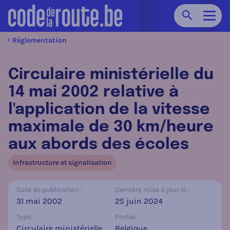
Chercher
Navig
Réglementation
Circulaire ministérielle du
14 mai 2002 relative à
l'application de la vitesse
maximale de 30 km/heure
aux abords des écoles
Infrastructure et signalisation
Date de publication :
Dernière mise à jour le :
31 mai 2002
25 juin 2024
Type:
Portée :
Circulaire ministérielle
Belgique