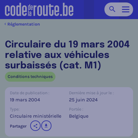
Chercher
Navig
Réglementation
Circulaire du 19 mars 2004
relative aux véhicules
surbaissés (cat. M1)
Conditions techniques
Date de publication :
Dernière mise à jour le :
19 mars 2004
25 juin 2024
Type:
Portée :
Circulaire ministérielle
Belgique
télécharger
Partager
sur les réseaux sociaux