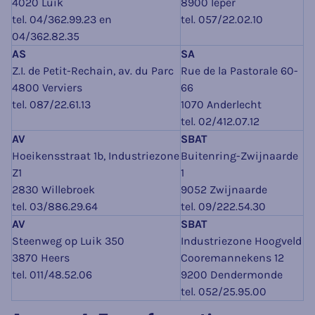
4020 Luik
8900 Ieper
tel. 04/362.99.23 en
tel. 057/22.02.10
04/362.82.35
AS
SA
Z.I. de Petit-Rechain, av. du Parc
Rue de la Pastorale 60-
4800 Verviers
66
tel. 087/22.61.13
1070 Anderlecht
tel. 02/412.07.12
AV
SBAT
Hoeikensstraat 1b, Industriezone
Buitenring-Zwijnaarde
Z1
1
2830 Willebroek
9052 Zwijnaarde
tel. 03/886.29.64
tel. 09/222.54.30
AV
SBAT
Steenweg op Luik 350
Industriezone Hoogveld
3870 Heers
Cooremannekens 12
tel. 011/48.52.06
9200 Dendermonde
tel. 052/25.95.00