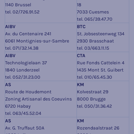
1140 Brussel
18
tel. 02/726.91.52
7033 Cuesmes
tel. 065/39.47.70
AIBV
BTC
Av. du Centenaire 241
St. Jobsesteenweg 134
6061 Montignies-sur-Sambre
2930 Brasschaat
tel. 071/32.14.38
tel. 03/663.11.15
AIBV
CTA
Technologielaan 37
Rue Fonds Cattelein 4
1840 Londerzeel
1435 Mont St. Guibert
tel. 052/31.23.00
tel. 010/65.45.30
AS
KM
Route de Houdemont
Kolvestraat 29
Zoning Artisanal des Coeuvins
8000 Brugge
6720 Habay
tel. 050/31.36.42
tel. 063/45.52.04
AS
KM
Av. G. Truffaut 50A
Rozendaalstraat 26