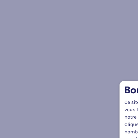
Bo
Ce sit
vous f
notre 
Clique
nombr