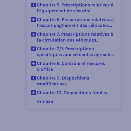
exceptionnels
Chapitre 5. Prescriptions relatives à
l'équipement de sécurité
Afficher le sous-jacent
Chapitre 6. Prescriptions relatives à
l'accompagnement des véhicules
Afficher le sous-jacent
exceptionnels
Chapitre 7. Prescriptions relatives à
la circulation des véhicules
Afficher le sous-jacent
exceptionnels
Chapitre 7/1. Prescriptions
spécifiques aux véhicules agricoles
Afficher le sous-jacent
Chapitre 8. Contrôle et mesures
d'office
Afficher le sous-jacent
Chapitre 9. Dispositions
modificatives
Afficher le sous-jacent
Chapitre 10. Dispositions finales
Afficher le sous-jacent
Annexe