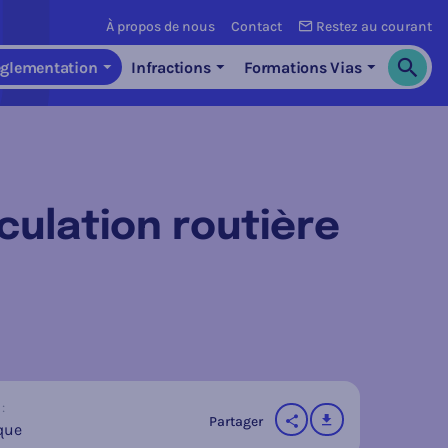
À propos de nous
Contact
Restez au courant
glementation
Infractions
Formations Vias
Cherch
irculation routière
:
télécharger
Partager
que