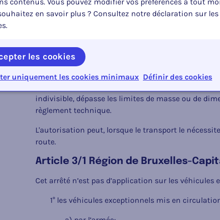
ins contenus. Vous pouvez modifier vos préférences à tout m
définitions qui en sont données dans le règlement 
ouhaitez en savoir plus ? Consultez notre déclaration sur les
Section 3. Champ d'application
es.
exceptionnels
Article 3
cepter les cookies
Un véhicule exceptionnel est un véhicule automobil
ter uniquement les cookies minimaux
Définir des cookies
er
que définis à l'article 1
du règlement technique qui,
indivisible, dépasse les limites de masse ou de dime
règlement technique.
L'autorisation peut, lorsque le transport le nécessite, 
route.
Article 3/1 Région de Bruxelles-Capit
Cet arrêté n’est pas d’application sur les véhicules 
1° les véhicules exceptionnels mis en circulation
a) par l’armée;