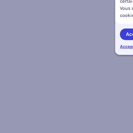
certa
Vous s
cooki
Ac
Accep