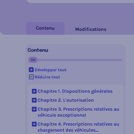
Contenu
Modifications
Contenu
0%
Contenu en cours :
Développer tout
Réduire tout
Chapitre 1. Dispositions générales
Afficher le sous-jacent
Chapitre 2. L'autorisation
Afficher le sous-jacent
Chapitre 3. Prescriptions relatives au
véhicule exceptionnel
Afficher le sous-jacent
Chapitre 4. Prescriptions relatives au
chargement des véhicules
Afficher le sous-jacent