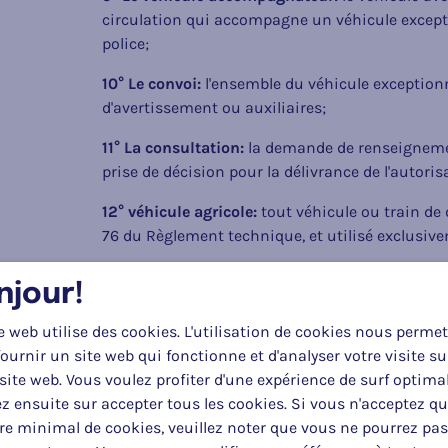
circulation qui accompagne un véhicule exceptio
police;
10° Le convoi:
l'ensemble du véhicule exception
d'avertissement ou auxiliaires;
11° La consultation:
la demande de renseignemen
prise de décision pour la délivrance de l'autoris
12° véhicule agricole:
tout véhicule ou train de d
76 du Règlement technique, et utilisé exclusive
13° véhicule d'avertissement :
toute voiture, vo
njour!
er
l'article 1
du Règlement technique qui signale u
e web utilise des cookies. L'utilisation de cookies nous permet
14° masse d'alourdissement :
masse ajoutée sur
ournir un site web qui fonctionne et d'analyser votre visite su
le but unique de fournir l'adhérence au sol néc
site web. Vous voulez profiter d'une expérience de surf optima
z ensuite sur accepter tous les cookies. Si vous n'acceptez q
§ 2. Les notions non définies dans le présent arrêté
e minimal de cookies, veuillez noter que vous ne pourrez pas
automobiles, des remorques ou leurs caractéristi