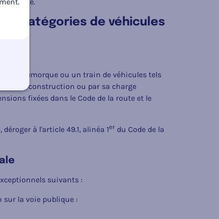
oment.
technique.
 et catégories de véhicules
e, une remorque ou un train de véhicules tels
 par sa construction ou par sa charge
nsions fixées dans le Code de la route et le
er
déroger à l'article 49.1, alinéa 1
du Code de la
ale
exceptionnels suivants :
 sur la voie publique :