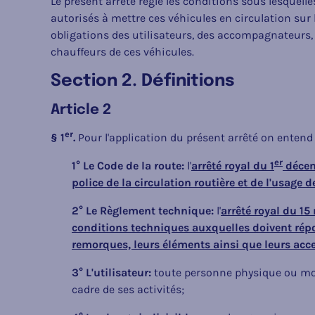
Le présent arrêté règle les conditions sous lesquelle
autorisés à mettre ces véhicules en circulation sur la
obligations des utilisateurs, des accompagnateurs, 
chauffeurs de ces véhicules.
Section 2. Définitions
Article 2
er
§ 1
.
Pour l'application du présent arrêté on entend 
er
1° Le Code de la route:
l'
arrêté royal du 1
décem
police de la circulation routière et de l'usage 
2° Le Règlement technique:
l'
arrêté royal du 15
conditions techniques auxquelles doivent répo
remorques, leurs éléments ainsi que leurs acce
3° L'utilisateur:
toute personne physique ou mora
cadre de ses activités;