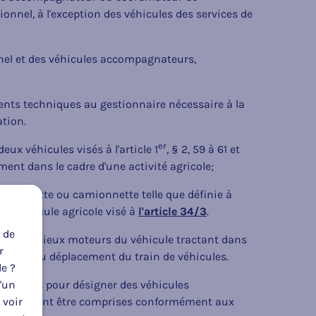
nnel, à l'exception des véhicules des services de
nel et des véhicules accompagnateurs,
ts techniques au gestionnaire nécessaire à la
ation.
er
eux véhicules visés à l'article 1
, § 2, 59 à 61 et
ment dans le cadre d'une activité agricole;
iture mixte ou camionnette telle que définie à
n véhicule agricole visé à
l'article 34/3
.
 de
 les essieux moteurs du véhicule tractant dans
r
essaire au déplacement du train de véhicules.
le ?
u'un
 utilisées pour désigner des véhicules
 voir
ques doivent être comprises conformément aux