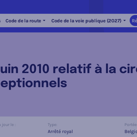
s
Code de la route
Code de la voie publique (2027)
Ré
uin 2010 relatif à la c
ceptionnels
jour le :
Type:
Portée 
Arrêté royal
Belgi