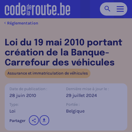
Chercher
Navig
Réglementation
Loi du 19 mai 2010 portant
création de la Banque-
Carrefour des véhicules
Assurance et immatriculation de véhicules
Date de publication :
Dernière mise à jour le :
28 juin 2010
29 juillet 2024
Type:
Portée :
Loi
Belgique
télécharger
Partager
sur les réseaux sociaux