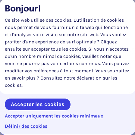
sont dispensés de transiter par la Banque-Carrefour
Bonjour!
pour les données dont l'enregistrement leur est confié.
Ce site web utilise des cookies. L'utilisation de cookies
Art. 17.
Les spécifications techniques du véhicule visées à
nous permet de vous fournir un site web qui fonctionne
l'article 7,
alinéa 2, 2°, sont accessibles sans autorisation
et d'analyser votre visite sur notre site web. Vous voulez
préalable.
profiter d'une expérience de surf optimale ? Cliquez
er
ensuite sur accepter tous les cookies. Si vous n'acceptez
Art. 18. § 1
.
L'accès aux autres données de la Banque-
qu'un nombre minimal de cookies, veuillez noter que
Carrefour nécessite une autorisation préalable du
vous ne pourrez pas voir certains contenus. Vous pouvez
comité sectoriel.
modifier vos préférences à tout moment. Vous souhaitez
Avant de donner son autorisation, le comité sectoriel
en savoir plus ? Consultez notre déclaration sur les
vérifie si cet accès est conforme à la présente loi, à ses
cookies.
arrêtés d'exécution et à la loi du 8 décembre 1992 relative
à la protection de la vie privée à l'égard des traitements
Accepter les cookies
de données à caractère personnel.
Accepter uniquement les cookies minimaux
Cette autorisation est accordée par le comité sectoriel :
0%
Contenu en cours :
Reto
Inhoudsopgave openen
Définir des cookies
1° aux autorités publiques belges pour les