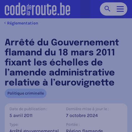
Chercher
Navig
Réglementation
Arrêté du Gouvernement
flamand du 18 mars 2011
fixant les échelles de
l’amende administrative
relative à l’eurovignette
Politique criminelle
Date de publication :
Dernière mise à jour le :
5 avril 2011
7 octobre 2024
Type:
Portée :
Arrêté gouvernemental
Région flamande