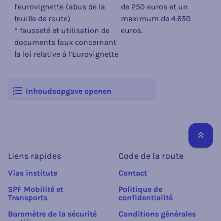
l’eurovignette (abus de la
de 250 euros et un
feuille de route)
maximum de 4.650
* fausseté et utilisation de
euros.
documents faux concernant
la loi relative à l’Eurovignette
Inhoudsopgave openen
Reto
Liens rapides
Code de la route
Vias institute
Contact
SPF Mobilité et
Politique de
Transports
confidentialité
Baromètre de la sécurité
Conditions générales