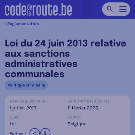
Chercher
Navig
Réglementation
Loi du 24 juin 2013 relative
aux sanctions
administratives
communales
Politique criminelle
Date de publication :
Dernière mise à jour le :
1 juillet 2013
11 février 2025
Type:
Portée :
Loi
Belgique
télécharger
Partager