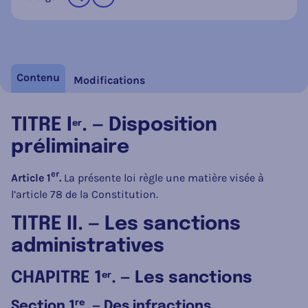
sur les réseaux sociaux
Contenu
Modifications
TITRE I
. — Disposition
er
préliminaire
er
Article 1
.
La présente loi règle une matière visée à
l’article 78 de la Constitution.
TITRE II. — Les sanctions
administratives
CHAPITRE 1
. — Les sanctions
er
re
Section 1
. — Des infractions