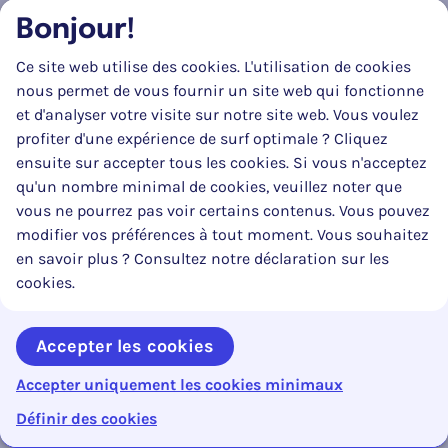
et le cas échéant des communes d’une ou de
Bonjour!
plusieurs autres zones à condition qu’un accord
préalable ait été conclu à cette fin entre les
Ce site web utilise des cookies. L'utilisation de cookies
communes concernées de la zone de police
nous permet de vous fournir un site web qui fonctionne
d’origine de l’agent et, le cas échéant, la commune
et d'analyser votre visite sur notre site web. Vous voulez
relevant d’une autre zone de police;
profiter d'une expérience de surf optimale ? Cliquez
ensuite sur accepter tous les cookies. Si vous n'acceptez
2° les fonctionnaires provinciaux ou régionaux, les
qu'un nombre minimal de cookies, veuillez noter que
membres du personnel des coopérations
vous ne pourrez pas voir certains contenus. Vous pouvez
intercommunales et régies communales
modifier vos préférences à tout moment. Vous souhaitez
autonomes. Le conseil communal désigne
en savoir plus ? Consultez notre déclaration sur les
l’autorité ou l’entité concernée dont les membres
cookies.
du personnel sont compétents pour constater les
infractions qui peuvent exclusivement faire l’objet
d’une sanction administrative. L’autorité ou l’entité
Accepter les cookies
concernée désigne les membres du personnel à qui
est confiée une mission de constatation et
Accepter uniquement les cookies minimaux
0%
Contenu en cours :
Reto
conserve les noms et les numéros de registre
Inhoudsopgave openen
Définir des cookies
national de ces personnes. L’autorité ou l’entité