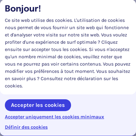
physiques, le Service public fédéral Intérieur collecte les
Bonjour!
données d'identification des personnes physiques
enregistrées comme propriétaire d'un véhicule dans la
Ce site web utilise des cookies. L'utilisation de cookies
Banque-Carrefour ou comme titulaire d'une
nous permet de vous fournir un site web qui fonctionne
immatriculation au répertoire matricule des véhicules.
et d'analyser votre visite sur notre site web. Vous voulez
profiter d'une expérience de surf optimale ? Cliquez
Article 11
ensuite sur accepter tous les cookies. Si vous n'acceptez
Sans préjudice de l'application de l'obligation
qu'un nombre minimal de cookies, veuillez noter que
d'autorisation sur la base de la loi du 15 janvier 1990
vous ne pourrez pas voir certains contenus. Vous pouvez
relative à l'institution et à l'organisation d'une Banque-
modifier vos préférences à tout moment. Vous souhaitez
carrefour de la sécurité sociale, la Banque-Carrefour de la
en savoir plus ? Consultez notre déclaration sur les
Sécurité sociale collecte les données d'identification
cookies.
er
reprises à l'article 4, paragraphe 1
, de la loi du 15 janvier
1990 relative à l'institution et à l'organisation d'une
Accepter les cookies
Banque-Carrefour de la Sécurité sociale, concernant des
personnes physiques enregistrées dans la Banque-
Accepter uniquement les cookies minimaux
0%
Carrefour comme propriétaire d'un véhicule.
Contenu en cours :
Reto
Inhoudsopgave openen
Définir des cookies
Article 12