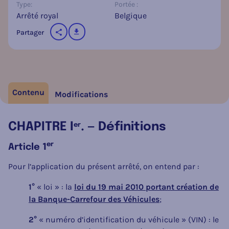
Type:
Portée :
Arrêté royal
Belgique
télécharger
Partager
sur les réseaux sociaux
Contenu
Modifications
CHAPITRE I
. — Définitions
er
er
Article 1
Pour l’application du présent arrêté, on entend par :
1°
« loi » : la
loi du 19 mai 2010 portant création de
la Banque-Carrefour des Véhicules
;
2°
« numéro d’identification du véhicule » (VIN) : le