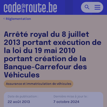
Chercher
Navig
Réglementation
Arrêté royal du 8 juillet
2013 portant exécution de
la loi du 19 mai 2010
portant création de la
Banque-Carrefour des
Véhicules
Assurance et immatriculation de véhicules
Date de publication :
Dernière mise à jour le :
22 août 2013
7 octobre 2024