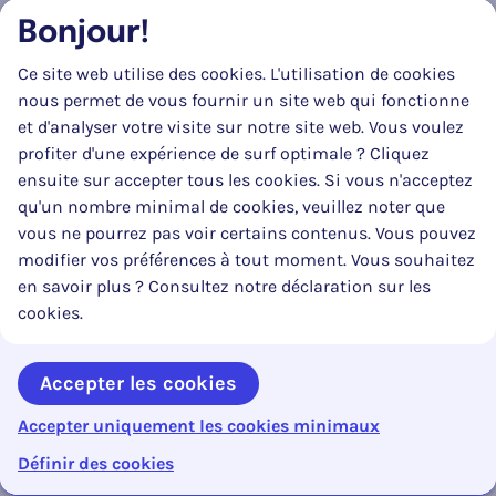
Avant de donner son autorisation, le comité sectoriel
Bonjour!
vérifie si cet accès est conforme à la réglementation
communautaire, à la présente loi et ses arrêtés
Ce site web utilise des cookies. L'utilisation de cookies
d'exécution et à la loi du 8 décembre 1992.
nous permet de vous fournir un site web qui fonctionne
er
et d'analyser votre visite sur notre site web. Vous voulez
§ 2. Par dérogation au paragraphe 1
, l'autorisation du
profiter d'une expérience de surf optimale ? Cliquez
comité sectoriel n'est pas nécessaire pour :
ensuite sur accepter tous les cookies. Si vous n'acceptez
1°
la consultation des données visées à l'article 16,
qu'un nombre minimal de cookies, veuillez noter que
o
paragraphe 2, a) à d) du Règlement (CE) n
vous ne pourrez pas voir certains contenus. Vous pouvez
1071/2009;
modifier vos préférences à tout moment. Vous souhaitez
en savoir plus ? Consultez notre déclaration sur les
2°
la consultation de l'eRegistre dans les cas
cookies.
déterminés par le Roi après l'avis de la
Commission.
Accepter les cookies
er
Art. 12 (Région flamande). § 1
.
L’accès au registre
électronique est soumis à la réglementation sur la
Accepter uniquement les cookies minimaux
0%
Contenu en cours :
Reto
protection des personnes physiques à l’égard du
Inhoudsopgave openen
Définir des cookies
traitement des données à caractère personnel qui