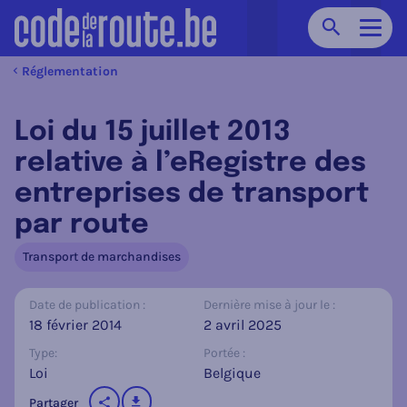
Chercher
Navig
Réglementation
Loi du 15 juillet 2013
relative à l’eRegistre des
entreprises de transport
par route
Transport de marchandises
Date de publication :
Dernière mise à jour le :
18 février 2014
2 avril 2025
Type:
Portée :
Loi
Belgique
télécharger
Partager