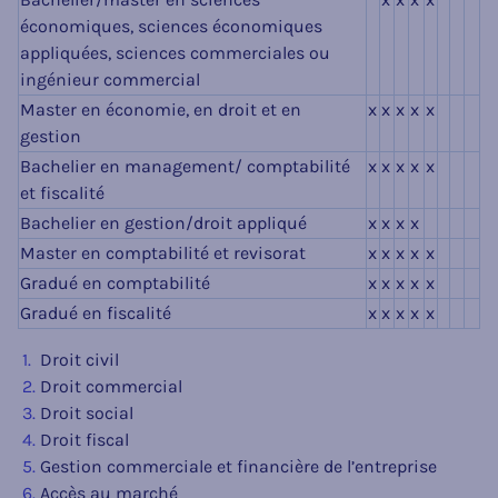
économiques, sciences économiques
appliquées, sciences commerciales ou
ingénieur commercial
Master en économie, en droit et en
x
x
x
x
x
gestion
Bachelier en management/ comptabilité
x
x
x
x
x
et fiscalité
Bachelier en gestion/droit appliqué
x
x
x
x
Master en comptabilité et revisorat
x
x
x
x
x
Gradué en comptabilité
x
x
x
x
x
Gradué en fiscalité
x
x
x
x
x
Droit civil
Droit commercial
Droit social
Droit fiscal
Gestion commerciale et financière de l’entreprise
Accès au marché