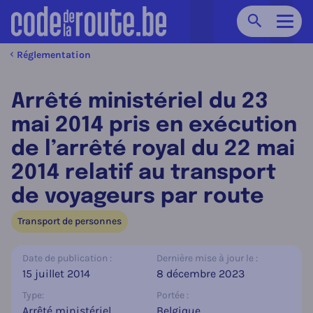
Chercher
Navig
Réglementation
Arrêté ministériel du 23
mai 2014 pris en exécution
de l’arrêté royal du 22 mai
2014 relatif au transport
de voyageurs par route
Transport de personnes
Date de publication :
Dernière mise à jour le :
15 juillet 2014
8 décembre 2023
Type:
Portée :
Arrêté ministériel
Belgique