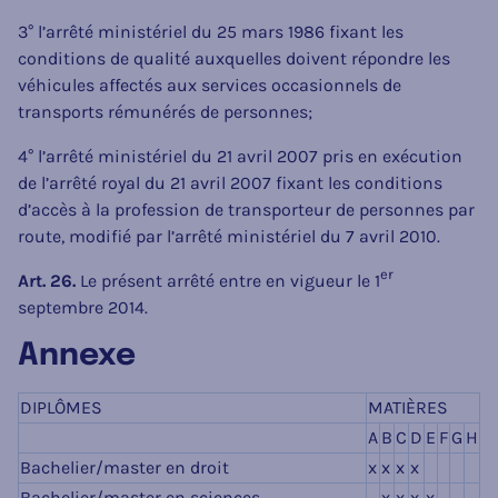
3° l’arrêté ministériel du 25 mars 1986 fixant les
conditions de qualité auxquelles doivent répondre les
véhicules affectés aux services occasionnels de
transports rémunérés de personnes;
4° l’arrêté ministériel du 21 avril 2007 pris en exécution
de l’arrêté royal du 21 avril 2007 fixant les conditions
d’accès à la profession de transporteur de personnes par
route, modifié par l’arrêté ministériel du 7 avril 2010.
er
Art. 26.
Le présent arrêté entre en vigueur le 1
septembre 2014.
Annexe
DIPLÔMES
MATIÈRES
A
B
C
D
E
F
G
H
Bachelier/master en droit
x
x
x
x
Bachelier/master en sciences
x
x
x
x