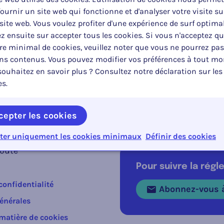
à jour le :
Type:
Po
ournir un site web qui fonctionne et d'analyser votre visite su
2024
Arrêté ministériel
R
site web. Vous voulez profiter d'une expérience de surf optima
z ensuite sur accepter tous les cookies. Si vous n'acceptez q
e minimal de cookies, veuillez noter que vous ne pourrez pas
ins contenus. Vous pouvez modifier vos préférences à tout m
ouhaitez en savoir plus ? Consultez notre déclaration sur les
es.
tions
cepter les cookies
ter uniquement les cookies minimaux
Définir des cookies
route
Pour suivre la rég
confidentialité
Abonnez-vous à
énérales
 matière de cookies