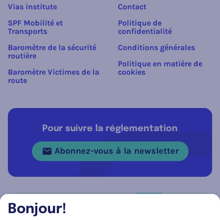
Vias institute
Contact
SPF Mobilité et
Politique de
Transports
confidentialité
Baromètre de la sécurité
Conditions générales
routière
Politique en matière de
Baromètre Victimes de la
cookies
route
Pour suivre la réglementation
Abonnez-vous à la newsletter
Bonjour!
Réseau social