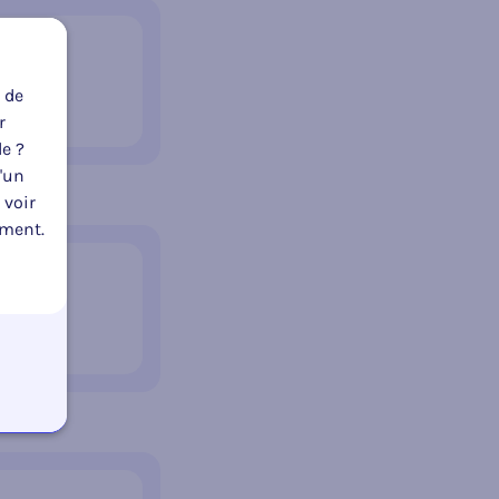
 de
r
le ?
u'un
 voir
oment.