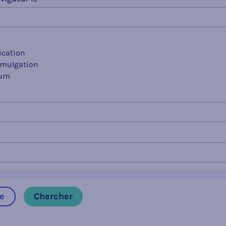
ication
omulgation
tum
ée
Chercher