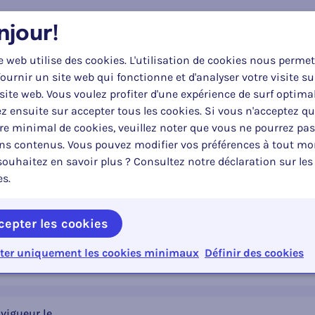
vernemental
tériel
njour!
inistérielle
hèmes
e web utilise des cookies. L'utilisation de cookies nous permet
cifiques
ournir un site web qui fonctionne et d'analyser votre visite su
irculation
site web. Vous voulez profiter d'une expérience de surf optima
ure et signalisation
z ensuite sur accepter tous les cookies. Si vous n'acceptez q
riminelle
passingegebied
e minimal de cookies, veuillez noter que vous ne pourrez pas
conduire
ins contenus. Vous pouvez modifier vos préférences à tout m
t immatriculation de véhicules
ouhaitez en savoir plus ? Consultez notre déclaration sur les
de marchandises
es.
de personnes
maines d'application
ofessionnelle
'application spécifiques
 techniques
cepter les cookies
al
ter uniquement les cookies minimaux
Définir des cookies
ruxelles-Capitale
m
mande
lonne
vigueur le