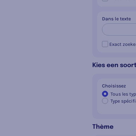
Dans le texte
Exact zoeke
Kies een soor
Choisissez
Tous les ty
Type spécif
Convention
loi
Décret / O
Thème
Arrêté royal