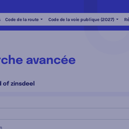
s
Code de la route
Code de la voie publique (2027)
Ré
che avancée
 of zinsdeel
n