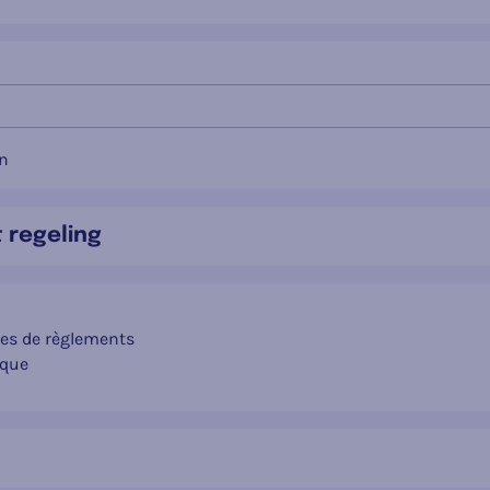
n
t regeling
pes de règlements
ique
 internationale
rdonnance