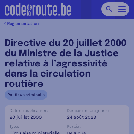
Chercher
Navig
Réglementation
Directive du 20 juillet 2000
du Ministre de la Justice
relative à l’agressivité
dans la circulation
routière
Politique criminelle
Date de publication :
Dernière mise à jour le :
20 juillet 2000
24 août 2023
Type:
Portée :
Circulaire ministérielle
Belgique