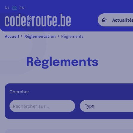
NL
FR
EN
Actualité
Home
Accueil
Réglementation
Règlements
Règlements
Chercher
Type