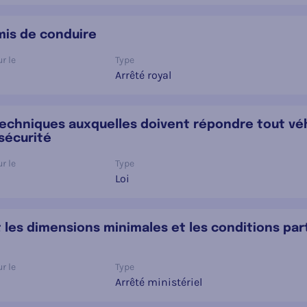
rmis de conduire
r le
Type
Arrêté royal
s techniques auxquelles doivent répondre tout vé
sécurité
r le
Type
Loi
nt les dimensions minimales et les conditions par
r le
Type
Arrêté ministériel