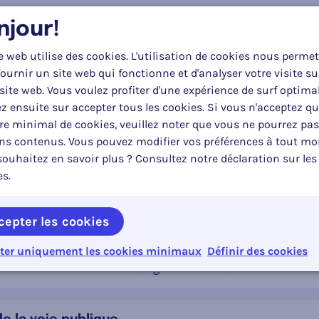
njour!
èglement général sur la police de la circulation 
e web utilise des cookies. L'utilisation de cookies nous permet
r le
Type
ournir un site web qui fonctionne et d'analyser votre visite su
Arrêté royal
site web. Vous voulez profiter d'une expérience de surf optima
z ensuite sur accepter tous les cookies. Si vous n'acceptez q
e minimal de cookies, veuillez noter que vous ne pourrez pas
a circulation routière
ins contenus. Vous pouvez modifier vos préférences à tout m
ouhaitez en savoir plus ? Consultez notre déclaration sur les
r le
Type
Loi
es.
cepter les cookies
et 2024 établissant le code de la route flamand
ter uniquement les cookies minimaux
Définir des cookies
r le
Type
Arrêté gouvernemental