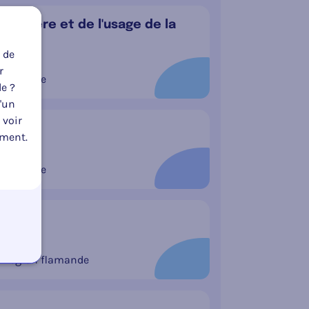
routière et de l'usage de la
 de
Portée
r
Belgique
le ?
u'un
 voir
oment.
Portée
Belgique
Portée
Région flamande