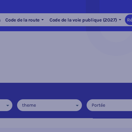
s
Code de la route
Code de la voie publique (2027)
Ré
theme
Portée