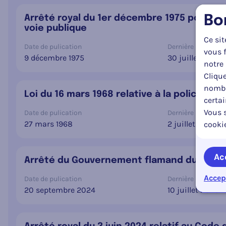
Bo
Arrêté royal du 1er décembre 1975 portant r
voie publique
Ce sit
Date de pulication
Dernière mise à jou
vous f
9 décembre 1975
30 juillet 2026
notre 
Clique
nombr
Loi du 16 mars 1968 relative à la police de l
certa
Vous s
Date de pulication
Dernière mise à jou
27 mars 1968
2 juillet 2026
cooki
Ac
Arrêté du Gouvernement flamand du 19 juill
Accep
Date de pulication
Dernière mise à jou
20 septembre 2024
10 juillet 2026