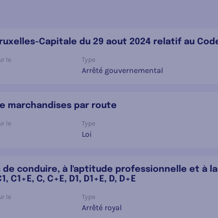
xelles-Capitale du 29 aout 2024 relatif au Code 
r le
Type
Arrêté gouvernemental
t de marchandises par route
r le
Type
Loi
s de conduire, à l'aptitude professionnelle et à 
 C1+E, C, C+E, D1, D1+E, D, D+E
r le
Type
Arrêté royal