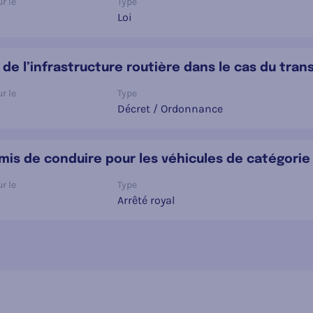
r le
Type
Loi
n de l’infrastructure routière dans le cas du tra
r le
Type
Décret / Ordonnance
ermis de conduire pour les véhicules de catégorie
r le
Type
Arrêté royal