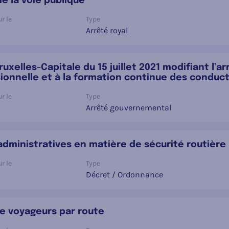
de la voie publique
r le
Type
Arrêté royal
elles-Capitale du 15 juillet 2021 modifiant l’arr
ionnelle et à la formation continue des conducte
r le
Type
Arrêté gouvernemental
 administratives en matière de sécurité routière
r le
Type
Décret / Ordonnance
 de voyageurs par route