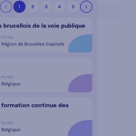
1
2
3
4
5
Précédent
Suivant
bruxellois de la voie publique
Portée
Région de Bruxelles-Capitale
Portée
Belgique
la formation continue des
Portée
Belgique