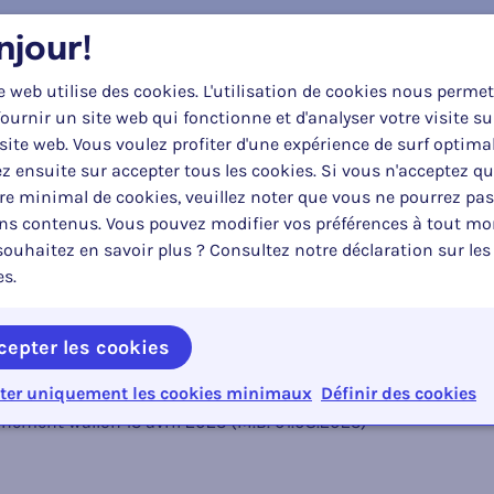
njour!
e web utilise des cookies. L'utilisation de cookies nous permet
à jour le :
Type:
Po
ournir un site web qui fonctionne et d'analyser votre visite su
2024
Arrêté gouvernemental
R
site web. Vous voulez profiter d'une expérience de surf optima
z ensuite sur accepter tous les cookies. Si vous n'acceptez q
e minimal de cookies, veuillez noter que vous ne pourrez pas
ins contenus. Vous pouvez modifier vos préférences à tout m
ouhaitez en savoir plus ? Consultez notre déclaration sur les
es.
tions
cepter les cookies
ernement wallon du 25 avril 2024 (M.B. 09.09.2024)
ter uniquement les cookies minimaux
Définir des cookies
nement wallon 13 avril 2023 (M.B. 01.08.2023)