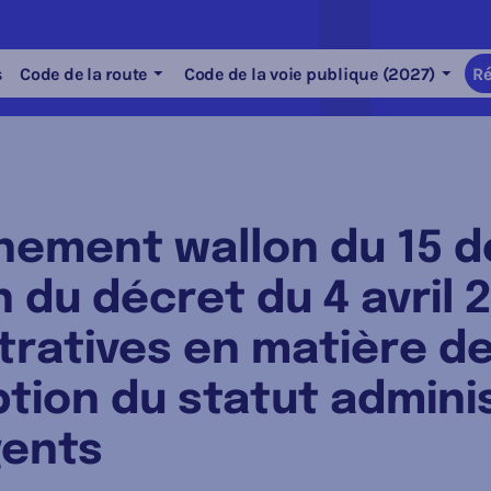
s
Code de la route
Code de la voie publique (2027)
Ré
nement wallon du 15 
du décret du 4 avril 2
ratives en matière de
ption du statut adminis
gents