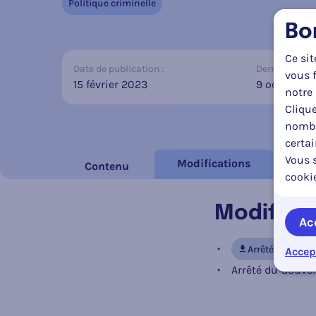
Politique criminelle
Bo
Ce sit
Date de publication :
Dernière mise 
vous f
15 février 2023
9 octobre 
notre 
Clique
nombr
certa
Vous s
Modifications
Contenu
cooki
Modifica
Ac
Arrêté du Gouv
Accep
Arrêté du Gouver