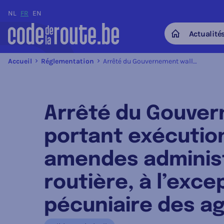
NL
FR
EN
Actualité
Home
Accueil
Réglementation
Arrêté du Gouvernement wallon du 15 décembre 2022 portant exécution du décret du 4 avril 2019 relatif aux amendes administratives en matière de sécurité routière, à l’exception du statut administratif et pécuniaire des agents
Arrêté du Gouver
portant exécution 
amendes administ
routière, à l’exce
pécuniaire des a