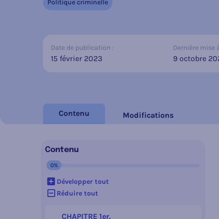
Politique criminelle
Date de publication :
Dernière mise à 
15 février 2023
9 octobre 20
Contenu
Modifications
Contenu
0%
Contenu en cours :
Développer tout
Réduire tout
CHAPITRE 1er.