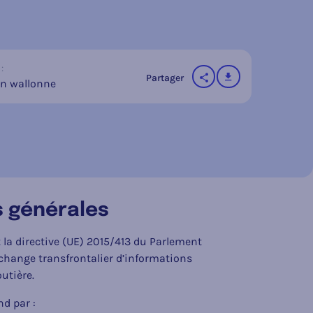
:
télécharger
Partager
n wallonne
sur les réseaux socia
ns générales
 la directive (UE) 2015/413 du Parlement
’échange transfrontalier d’informations
utière.
nd par :