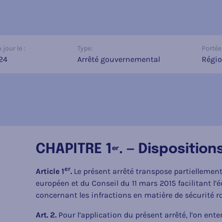
jour le :
Type:
Portée 
24
Arrêté gouvernemental
Régio
CHAPITRE 1
. — Dispositio
er
er
Article 1
.
Le présent arrêté transpose partiellement
européen et du Conseil du 11 mars 2015 facilitant l
concernant les infractions en matière de sécurité ro
Art. 2.
Pour l’application du présent arrêté, l’on ente