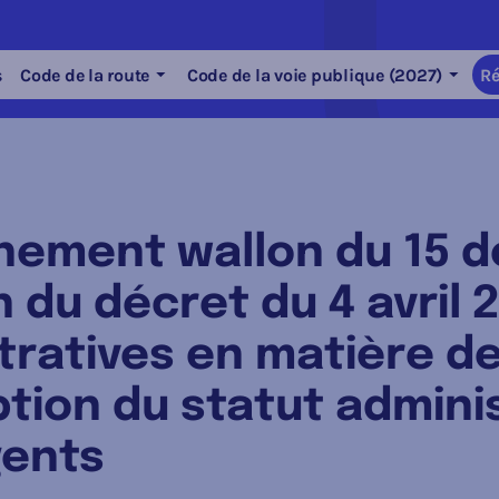
s
Code de la route
Code de la voie publique (2027)
Ré
nement wallon du 15 
du décret du 4 avril 2
ratives en matière de
ption du statut adminis
gents