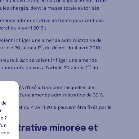
ret du 4 avril 2019, en cas de dépassement d’une
les chargés, dont la masse totale autorisée :
e amende administrative de trente pour cent des
écret du 4 avril 2019 ;
se voient infliger une amende administrative de
er
ticle 20, alinéa 1
, du décret du 4 avril 2019 ;
érieure à 32 t se voient infliger une amende
er
montants prévus à l’article 20 alinéa 1
du
 ses arrêtés d’exécution pour lesquelles des
 punies d’une amende administrative de 30 S.
 de
, du décret du 4 avril 2019 peuvent être fixés par le
r
le ?
u'un
nistrative minorée et
 voir