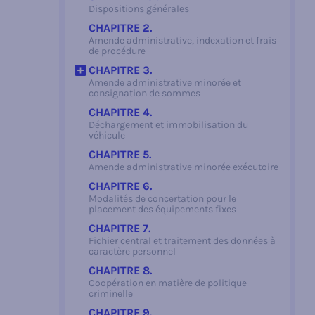
Dispositions générales
CHAPITRE 2.
Amende administrative, indexation et frais
de procédure
CHAPITRE 3.
Amende administrative minorée et
Afficher le sous-jacent
consignation de sommes
CHAPITRE 4.
Déchargement et immobilisation du
véhicule
CHAPITRE 5.
Amende administrative minorée exécutoire
CHAPITRE 6.
Modalités de concertation pour le
placement des équipements fixes
CHAPITRE 7.
Fichier central et traitement des données à
caractère personnel
CHAPITRE 8.
Coopération en matière de politique
criminelle
CHAPITRE 9.