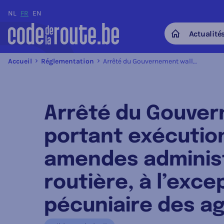
NL
FR
EN
Actualité
Home
Accueil
Réglementation
Arrêté du Gouvernement wallon du 15 décembre 2022 portant exécution du décret du 4 avril 2019 relatif aux amendes administratives en matière de sécurité routière, à l’exception du statut administratif et pécuniaire des agents
Arrêté du Gouver
portant exécution 
amendes administ
routière, à l’exce
pécuniaire des a