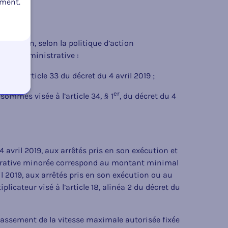
oment.
nfraction, selon la politique d’action
suite administrative :
e à l’article 33 du décret du 4 avril 2019 ;
er
sommes visée à l’article 34, § 1
, du décret du 4
 4 avril 2019, aux arrêtés pris en son exécution et
strative minorée correspond au montant minimal
l 2019, aux arrêtés pris en son exécution ou au
plicateur visé à l’article 18, alinéa 2 du décret du
passement de la vitesse maximale autorisée fixée