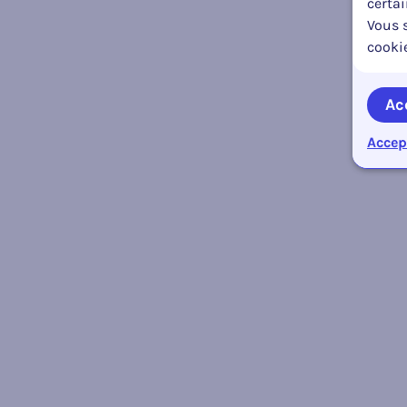
certa
Vous s
cooki
Ac
Accep