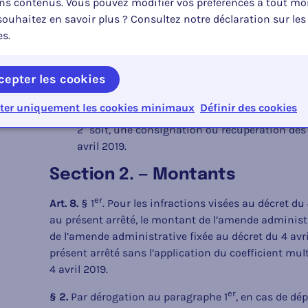
ins contenus. Vous pouvez modifier vos préférences à tout m
ouhaitez en savoir plus ? Consultez notre déclaration sur les
Section 1
. — Propositions
re
es.
Art. 7.
Les agents qualifiés proposent à l’auteur de l’i
administrative déterminée par le conseiller de pour
cepter les cookies
1° soit, une amende administrative minorée visé
ter uniquement les cookies minimaux
Définir des cookies
2° soit, une consignation ou récupération des 
avril 2019.
Section 2. — Montants
er
Art. 8.
§ 1
. Pour les infractions visées au décret du
au présent arrêté, le montant de l’amende admini
de l’amende administrative fixée au décret du 4 avri
présent arrêté sans l’application du coefficient multi
4 avril 2019.
er
§ 2.
Par dérogation au paragraphe 1
, en cas de dé