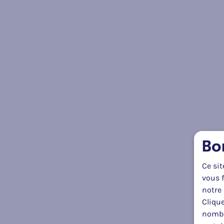
Bo
Ce sit
vous f
notre 
Clique
nombr