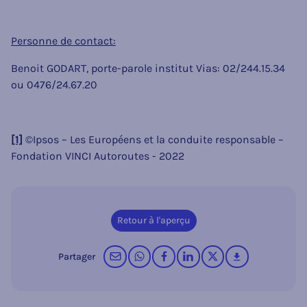
Personne de contact:
Benoit GODART, porte-parole institut Vias: 02/244.15.34
ou 0476/24.67.20
[1]
©Ipsos – Les Européens et la conduite responsable –
Fondation VINCI Autoroutes - 2022
Retour à l'aperçu
par courrier électronique
sur WhatsApp
sur Facebook
sur LinkedIn
op X (Twitter)
télécharger
Partager