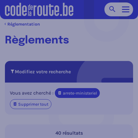
Chercher
Navig
Réglementation
Règlements
Modifiez votre recherche
Vous avez cherché :
arrete-ministeriel
Supprimer tout
40 résultats