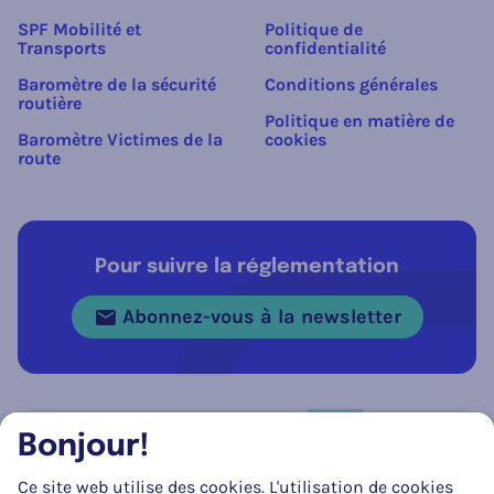
SPF Mobilité et
Politique de
Transports
confidentialité
Baromètre de la sécurité
Conditions générales
routière
Politique en matière de
Baromètre Victimes de la
cookies
route
Pour suivre la réglementation
Abonnez-vous à la newsletter
Bonjour!
Réseau social
Ce site web utilise des cookies. L'utilisation de cookies