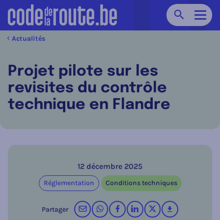
Chercher
Navig
Actualités
Projet pilote sur les
revisites du contrôle
technique en Flandre
12 décembre 2025
Réglementation
Conditions techniques
par courrier électronique
sur WhatsApp
sur Facebook
sur LinkedIn
op X (Twitter)
télécharger
Partager