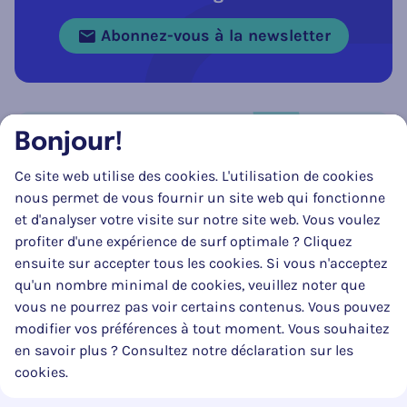
Abonnez-vous à la newsletter
Bonjour!
Réseau social
Ce site web utilise des cookies. L'utilisation de cookies
Suivez-nous sur
Facebook
Instagram
LinkedIn
nous permet de vous fournir un site web qui fonctionne
et d'analyser votre visite sur notre site web. Vous voulez
profiter d'une expérience de surf optimale ? Cliquez
ensuite sur accepter tous les cookies. Si vous n'acceptez
qu'un nombre minimal de cookies, veuillez noter que
vous ne pourrez pas voir certains contenus. Vous pouvez
modifier vos préférences à tout moment. Vous souhaitez
en savoir plus ? Consultez notre déclaration sur les
La mise à jour de ce site web a pu être réalisée en partie grâce au
cookies.
soutien substantiel et financier du SPF Mobilité & Transports.