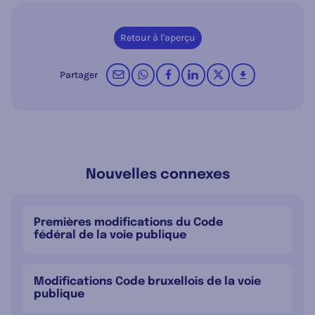
Retour à l'aperçu
par courrier électronique
sur WhatsApp
sur Facebook
sur LinkedIn
op X (Twitter)
télécharger
Partager
Nouvelles connexes
Premières modifications du Code
fédéral de la voie publique
Modifications Code bruxellois de la voie
publique