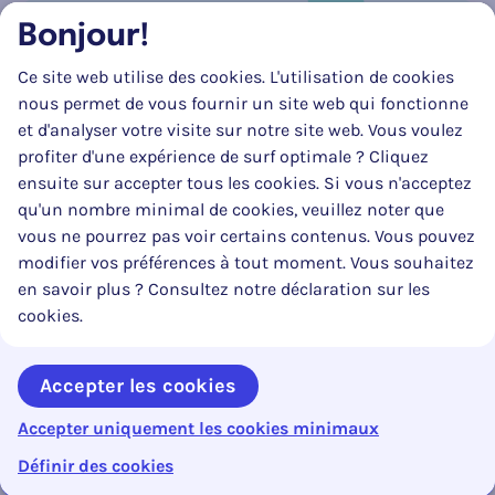
Bonjour!
Réseau social
Ce site web utilise des cookies. L'utilisation de cookies
Suivez-nous sur
Facebook
Instagram
LinkedIn
nous permet de vous fournir un site web qui fonctionne
et d'analyser votre visite sur notre site web. Vous voulez
profiter d'une expérience de surf optimale ? Cliquez
ensuite sur accepter tous les cookies. Si vous n'acceptez
qu'un nombre minimal de cookies, veuillez noter que
vous ne pourrez pas voir certains contenus. Vous pouvez
modifier vos préférences à tout moment. Vous souhaitez
en savoir plus ? Consultez notre déclaration sur les
La mise à jour de ce site web a pu être réalisée en partie grâce au
cookies.
soutien substantiel et financier du SPF Mobilité & Transports.
Accepter les cookies
Accepter uniquement les cookies minimaux
Copyright © 2026 Code de la Route. Tous droits réservés.
webdesign ©
Sanmax Projects
Définir des cookies