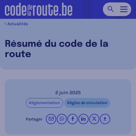
Chercher
Navig
Actualités
Résumé du code de la
route
2 juin 2025
Réglementation
Règles de circulation
par courrier électronique
sur WhatsApp
sur Facebook
sur LinkedIn
op X (Twitter)
télécharger
Partager